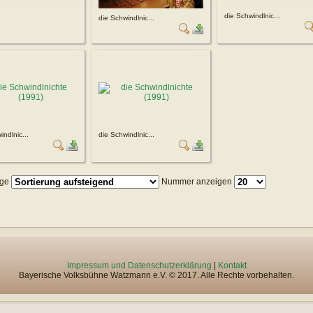
die Schwindlnic...
die Schwindlnic...
indlnic...
die Schwindlnic...
lge
Nummer anzeigen
Impressum und Datenschutzerklärung
|
Kontakt
Bayerische Volksbühne Watzmann e.V. © 2017. Alle Rechte vorbehalten.