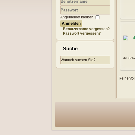
Benutzername
Passwort
Angemeldet bleiben
Anmelden
Benutzername vergessen?
Passwort vergessen?
Suche
die Schw
Reihenfo