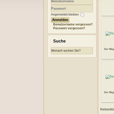
Benutzername
Passwort
Angemeldet bleiben
Anmelden
Benutzername vergessen?
Passwort vergessen?
Suche
Der Mitgi
Der Mitgi
Reihenfo