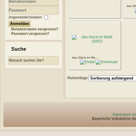
das Gl
Benutzername
Passwort
Angemeldet bleiben
Anmelden
Benutzername vergessen?
Passwort vergessen?
Suche
das Glück im Wa...
Reihenfolge
Impressum un
Bayerische Volksbühne Wat