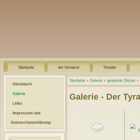
Startseite
der Vorstand
Theater
Startseite
Galerie
gespielte Stücke
Gästebuch
Galerie
Galerie - Der Ty
Links
Impressum und
Datenschutzerklärung