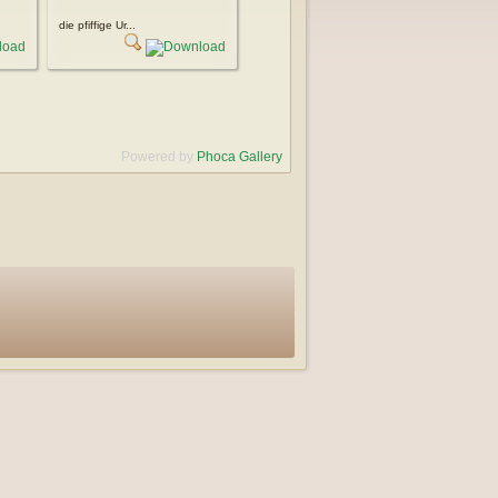
die pfiffige Ur...
Powered by
Phoca Gallery