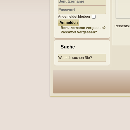
Benutzername
Passwort
Angemeldet bleiben
Anmelden
Reihenfo
Benutzername vergessen?
Passwort vergessen?
Suche