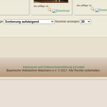
die pfiffige Ur...
die pfiffige Ur...
lge
Nummer anzeigen
Impressum und Datenschutzerklärung
|
Kontakt
Bayerische Volksbühne Watzmann e.V. © 2017. Alle Rechte vorbehalten.