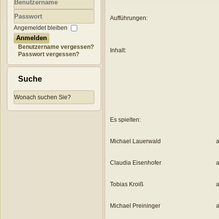
Benutzername
Aufführungen:
Passwort
Angemeldet bleiben
Anmelden
Benutzername vergessen?
Inhalt:
Passwort vergessen?
Suche
Es spielten:
Michael Lauerwald
a
Claudia Eisenhofer
a
Tobias Kroiß
a
Michael Preininger
a