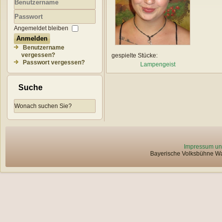
Benutzername
Passwort
Angemeldet bleiben
Anmelden
Benutzername
vergessen?
gespielte Stücke:
Passwort vergessen?
Lampengeist
Suche
Impressum un
Bayerische Volksbühne Wat