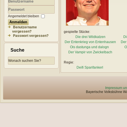
Benutzername
Passwort
Angemeldet bleiben
Anmelden
Benutzername
vergessen?
gespielte Stücke:
Passwort vergessen?
Die drei Wildkatzen
Di
Der Entenkrieg von Entenhausen
Der
Ois dastunga und dalogn
O
Suche
Der Vampir von Zwickelbach
Regie:
Deifi Sparifankerl
Impressum un
Bayerische Volksbühne Wat