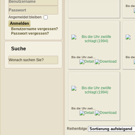
Bis di
Benutzername
Passwort
Angemeldet bleiben
Anmelden
Benutzername vergessen?
Passwort vergessen?
Suche
Bis die Uhr zwö...
Bis di
Bis die Uhr zwö...
Reihenfolge