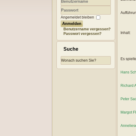
Benutzername
Aufführu
Passwort
Angemeldet bleiben
Anmelden
Benutzername vergessen?
Inhalt:
Passwort vergessen?
Suche
Es spielt
Hans Sch
Richard 
Peter Sad
Margot F
Annelies