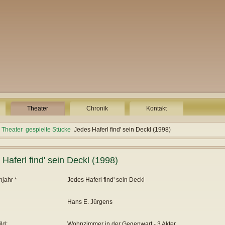
Theater
Chronik
Kontakt
Theater
gespielte Stücke
Jedes Haferl find' sein Deckl (1998)
Haferl find' sein Deckl (1998)
jahr *
Jedes Haferl find' sein Deckl
Hans E. Jürgens
ld:
Wohnzimmer in der Gegenwart - 3 Akter